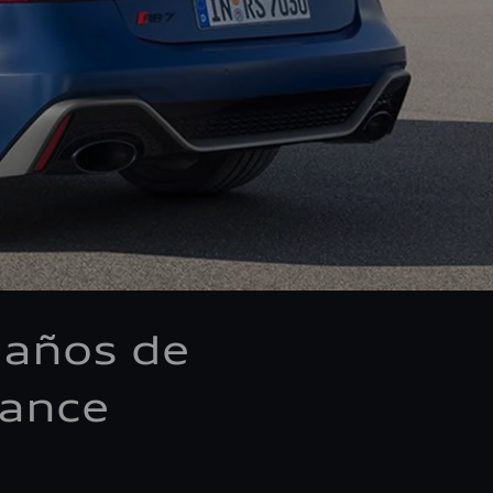
 años de
mance