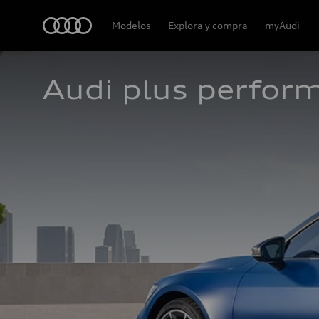
Audi
Modelos
Explora y compra
myAudi
Audi plus perfor