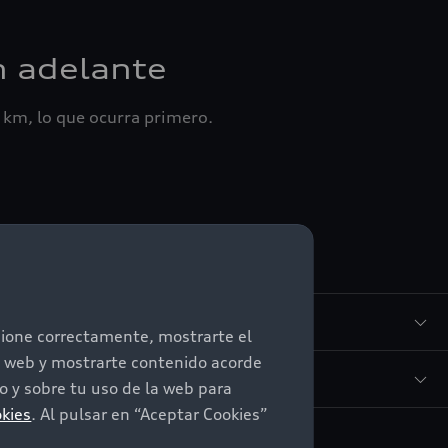
n adelante
 km, lo que ocurra primero.
o)
ncione correctamente, mostrarte el
io web y mostrarte contenido acorde
 y sobre tu uso de la web para
okies
. Al pulsar en “Aceptar Cookies”