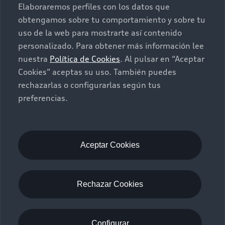
Autos Nuevos
Elaboraremos perfiles con los datos que
Audi Aftersales
obtengamos sobre tu comportamiento y sobre tu
Seminuevos
uso de la web para mostrarte así contenido
Quiero un Audi nuevo
personalizado. Para obtener más información lee
nuestra
Política de Cookies
. Al pulsar en “Aceptar
Contacto
Audi Certified: plus
Cookies” aceptas su uso. También puedes
rechazarlas o configurarlas según tus
Contáctanos
preferencias.
©2025 Audi de México división de Volkswagen de
Citas de servicio
México S.A. de C.V. Todos los derechos reservados.
Información de vehículo nuevo
Utilizamos cookies para mejorar nuestro sitio
Aceptar Cookies
web y tu experiencia en línea. Al continuar
navegando en este sitio web, aceptas el uso de
cookies.
Rechazar Cookies
Aviso de privacidad
Audi de México
myAudi
Configurar