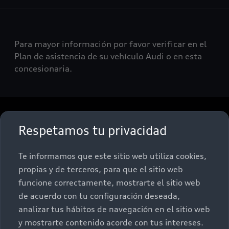
Para mayor información por favor verificar en el
Plan de asistencia de su vehículo Audi o en esta
concesionaria.
De vuelta al inicio
Respetamos tu privacidad
Sobre Nosotros
Te informamos que este sitio web utiliza cookies,
propias y de terceros, para que el sitio web
Promociones
Conócenos
funcione correctamente, mostrarte el sitio web
de acuerdo con tu configuración deseada,
Postventa
Nuestras Promociones
analizar tus hábitos de navegación en el sitio web
y mostrarte contenido acorde con tus intereses.